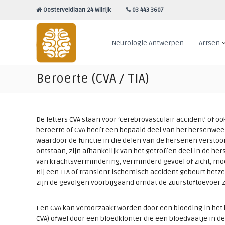
Naar
Oosterveldlaan 24 Wilrijk
03 443 3607
de
ANTWERPEN
inhoud
NEUROLOGIE
springen
Neurologie Antwerpen
Artsen
Beroerte (CVA / TIA)
De letters CVA staan voor ‘cerebrovasculair accident’ of o
beroerte of CVA heeft een bepaald deel van het hersenwee
waardoor de functie in die delen van de hersenen verstoo
ontstaan, zijn afhankelijk van het getroffen deel in de he
van krachtsvermindering, verminderd gevoel of zicht, moei
Bij een TIA of transient ischemisch accident gebeurt hetzel
zijn de gevolgen voorbijgaand omdat de zuurstoftoevoer zi
Een CVA kan veroorzaakt worden door een bloeding in he
CVA) ofwel door een bloedklonter die een bloedvaatje in d