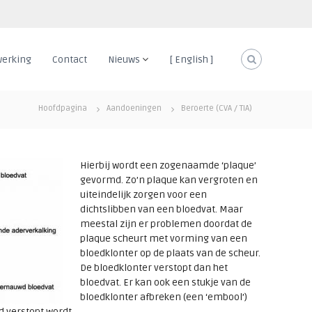
erking
Contact
Nieuws
[ English ]
Hoofdpagina
Aandoeningen
Beroerte (CVA / TIA)
Hierbij wordt een zogenaamde ‘plaque’
gevormd. Zo’n plaque kan vergroten en
uiteindelijk zorgen voor een
dichtslibben van een bloedvat. Maar
meestal zijn er problemen doordat de
plaque scheurt met vorming van een
bloedklonter op de plaats van de scheur.
De bloedklonter verstopt dan het
bloedvat. Er kan ook een stukje van de
bloedklonter afbreken (een ‘embool’)
d verstopt wordt.