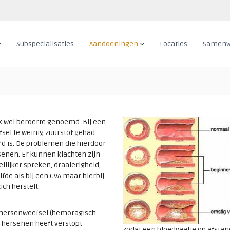
Subspecialisaties
Aandoeningen
Locaties
Samenw
ok wel beroerte genoemd. Bij een
fsel te weinig zuurstof gehad
rd is. De problemen die hierdoor
rsenen. Er kunnen klachten zijn
lijker spreken, draaierigheid, …
fde als bij een CVA maar hierbij
ch herstelt.
t hersenweefsel (hemoragisch
e hersenen heeft verstopt
zodat een bloedvaatje op afstan