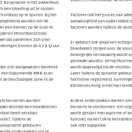
d. Bij opname in het ziekenhuis
m een bloeding uit te sluiten
hrombus) op te sporen. Bij het
Factoren die het proces van ath
 toegediend worden om de
aanwezigheid van suikerziekte of
s er een klonter op de scan te
factoren worden tijdens de opn
ijderen (thrombectomie).
l dat patiënten zich snel
Er gebeurt ook altijd een echogr
elingen binnen de 4.5 à 12 uur
bloedvaten zorgen voor de voor
belangrijke vernauwing wordt on
gemaakt worden. De hartfunctie 
roke unit aangewezen (eenheid
wordt opgevolgd via de monitor.
og een bijkomende NMR-scan
Later tijdens de opname gebeurt 
n de beschadigde zone in de
hartritme registreerd. Sommige
klontervorming in het hart (embo
te beroertes worden
Al deze onderzoeken dienen om
aakt doordat een bloedklonter
beroerte te voorkomen. Om ong
edvat heeft verstopt
wordt gestart met aspirine of 
ose’). Tijdens de
functies na het CVA te herstelle
huisopname gebeuren
ook met logopedie.
llende onderzoeken om te