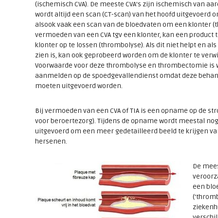
(ischemisch CVA). De meeste CVA’s zijn ischemisch van aar
wordt altijd een scan (CT-scan) van het hoofd uitgevoerd o
alsook vaak een scan van de bloedvaten om een klonter (t
vermoeden van een CVA tgv een klonter, kan een product
klonter op te lossen (thrombolyse). Als dit niet helpt en al
zien is, kan ook geprobeerd worden om de klonter te verw
Voorwaarde voor deze thrombolyse en thrombectomie is we
aanmelden op de spoedgevallendienst omdat deze behand
moeten uitgevoerd worden.
Bij vermoeden van een CVA of TIA is een opname op de st
voor beroertezorg). Tijdens de opname wordt meestal n
uitgevoerd om een meer gedetailleerd beeld te krijgen va
hersenen.
De mees
veroorz
een blo
(‘thromb
zieken
verschi