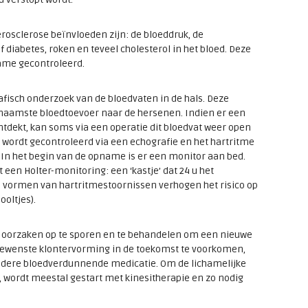
erosclerose beïnvloeden zijn: de bloeddruk, de
 diabetes, roken en teveel cholesterol in het bloed. Deze
ame gecontroleerd.
afisch onderzoek van de bloedvaten in de hals. Deze
naamste bloedtoevoer naar de hersenen. Indien er een
tdekt, kan soms via een operatie dit bloedvat weer open
wordt gecontroleerd via een echografie en het hartritme
 In het begin van de opname is er een monitor aan bed.
een Holter-monitoring: een ‘kastje’ dat 24 u het
 vormen van hartritmestoornissen verhogen het risico op
oltjes).
 oorzaken op te sporen en te behandelen om een nieuwe
ewenste klontervorming in de toekomst te voorkomen,
andere bloedverdunnende medicatie. Om de lichamelijke
n, wordt meestal gestart met kinesitherapie en zo nodig