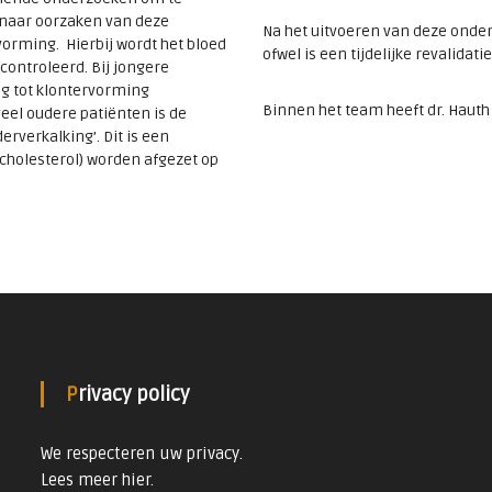
naar oorzaken van deze
Na het uitvoeren van deze onder
vorming. Hierbij wordt het bloed
ofwel is een tijdelijke revalida
econtroleerd. Bij jongere
ng tot klontervorming
Binnen het team heeft dr. Hauth
veel oudere patiënten is de
rverkalking’. Dit is een
cholesterol) worden afgezet op
Privacy policy
We respecteren uw privacy.
Lees meer
hier
.